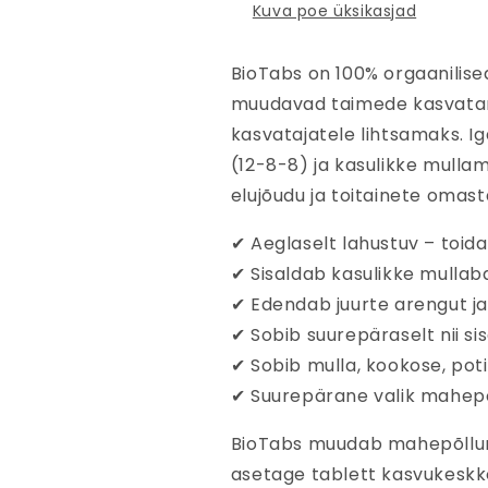
Kuva poe üksikasjad
BioTabs on 100% orgaanilise
muudavad taimede kasvatami
kasvatajatele lihtsamaks. Ig
(12-8-8) ja kasulikke mull
elujõudu ja toitainete omast
✔ Aeglaselt lahustuv – toid
✔ Sisaldab kasulikke mullabak
✔ Edendab juurte arengut j
✔ Sobib suurepäraselt nii si
✔ Sobib mulla, kookose, po
✔ Suurepärane valik mahep
BioTabs muudab mahepõllum
asetage tablett kasvukeskko