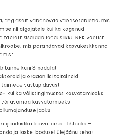
d, aeglaselt vabanevad väetisetabletid, mis
se nii algajatele kui ka kogenud
a tablett sisaldab looduslikku NPK väetist
amikroobe, mis parandavad kasvukeskkonna
amist.
ab taime kuni 8 nädalat
tereid ja orgaanilisi toitaineid
a taimede vastupidavust
se- kui ka välistingimustes kasvatamiseks
ti või avamaa kasvatamiseks
õllumajanduse jaoks
ajandusliku kasvatamise lihtsaks –
nda ja laske loodusel ülejäänu teha!