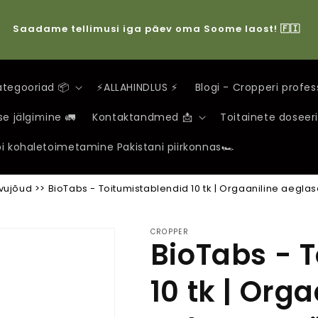
Saadame tellimusi iga päev oma Soome laost! 🇫🇮
tegooriad 📦
⚡️ALLAHINDLUS ⚡️
Blogi - Cropperi profe
se jälgimine 🚛
Kontaktandmed 📩
Toitainete doseeri
i kohaletoimetamine Pakistani piirkonnas🏎️
svujõud
>>
BioTabs - Toitumistablendid 10 tk | Orgaaniline aegla
CROPPER
BioTabs - 
10 tk | Org