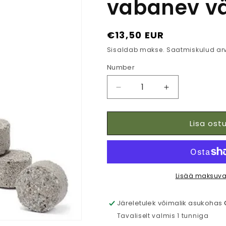
vabanev vä
Tavaline
€13,50 EUR
hind
Sisaldab makse. Saatmiskulud ar
Number
Vähenda
Lisa
toote
toote
BioTabs
kogus
Lisa ostu
-
BioTabs
Toitumistablendid
-
10
Toitumistablen
tk
10
|
tk
Orgaaniline
|
Lisää maksuva
aeglaselt
Orgaaniline
vabanev
aeglaselt
Järeletulek võimalik asukohas
väetis
vabanev
Tavaliselt valmis 1 tunniga
kogust
väetis