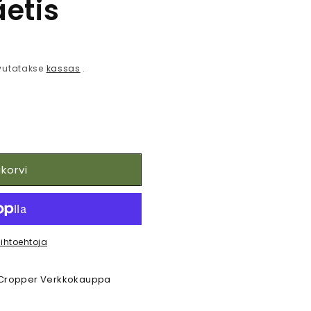
etis
vutatakse
kassas
.
korvi
did
ihtoehtoja
Cropper Verkkokauppa