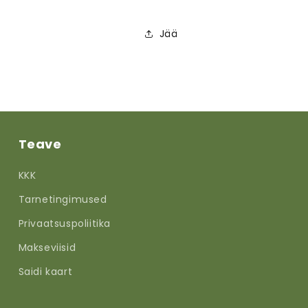
Jää
Teave
KKK
Tarnetingimused
Privaatsuspoliitika
Makseviisid
Saidi kaart