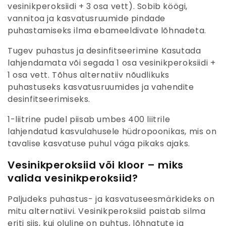
vesinikperoksiidi + 3 osa vett). Sobib köögi,
vannitoa ja kasvatusruumide pindade
puhastamiseks ilma ebameeldivate lõhnadeta.
Tugev puhastus ja desinfitseerimine
Kasutada
lahjendamata või segada 1 osa vesinikperoksiidi +
1 osa vett. Tõhus alternatiiv nõudlikuks
puhastuseks kasvatusruumides ja vahendite
desinfitseerimiseks.
1-liitrine pudel piisab umbes 400 liitrile
lahjendatud kasvulahusele hüdropoonikas, mis on
tavalise kasvatuse puhul väga pikaks ajaks.
Vesinikperoksiid või kloor – miks
valida vesinikperoksiid?
Paljudeks puhastus- ja kasvatuseesmärkideks on
mitu alternatiivi. Vesinikperoksiid paistab silma
eriti siis, kui oluline on puhtus, lõhnatute ja