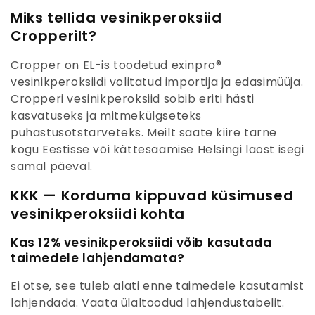
Miks tellida vesinikperoksiid
Cropperilt?
Cropper on EL-is toodetud exinpro®
vesinikperoksiidi volitatud importija ja edasimüüja.
Cropperi vesinikperoksiid sobib eriti hästi
kasvatuseks ja mitmekülgseteks
puhastusotstarveteks. Meilt saate kiire tarne
kogu Eestisse või kättesaamise Helsingi laost isegi
samal päeval.
KKK — Korduma kippuvad küsimused
vesinikperoksiidi kohta
Kas 12% vesinikperoksiidi võib kasutada
taimedele lahjendamata?
Ei otse, see tuleb alati enne taimedele kasutamist
lahjendada. Vaata ülaltoodud lahjendustabelit.