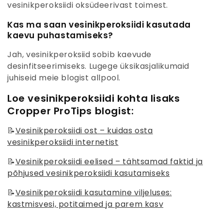
vesinikperoksiidi oksüdeerivast toimest.
Kas ma saan vesinikperoksiidi kasutada
kaevu puhastamiseks?
Jah, vesinikperoksiid sobib kaevude
desinfitseerimiseks. Lugege üksikasjalikumaid
juhiseid meie blogist allpool.
Loe vesinikperoksiidi kohta lisaks
Cropper ProTips blogist:
📝
Vesinikperoksiidi ost – kuidas osta
vesinikperoksiidi internetist
📝
Vesinikperoksiidi eelised – tähtsamad faktid ja
põhjused vesinikperoksiidi kasutamiseks
📝
Vesinikperoksiidi kasutamine viljeluses:
kastmisvesi, potitaimed ja parem kasv