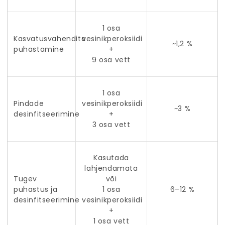
1 osa
Kasvatusvahendite
vesinikperoksiidi
~1,2 %
puhastamine
+
9 osa vett
1 osa
Pindade
vesinikperoksiidi
~3 %
desinfitseerimine
+
3 osa vett
Kasutada
lahjendamata
Tugev
või
puhastus ja
1 osa
6–12 %
desinfitseerimine
vesinikperoksiidi
+
1 osa vett