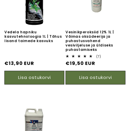
Vedela hapniku
Vesinikperoksiid 12% 1L |
kasvutehnoloogia 1L | Tõhus
Võimas oksüdeerija ja
lisand taimede kasvuks
puhastusvahend
vesiviljeluse ja üldiseks
puhastamiseks
7
(7)
arvustuste
Tavaline
Tavaline
€13,90 EUR
€19,50 EUR
koguarv
hind
hind
Lisa ostukorvi
Lisa ostukorvi