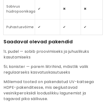
Sobivus
✔
✖
✖
hüdropoonikaga
Puhastusvõime
✔
✔
✔
Saadaval olevad pakendid
1L pudel
— sobib proovimiseks ja juhuslikuks
kasutamiseks
5L kanister
— parem liitrihind, mõistlik valik
regulaarseks kasvatuskasutuseks
Mõlemad tooted on pakendatud UV-kaitsega
HDPE-pakenditesse, mis aeglustavad
vesinikperoksiidi looduslikku lagunemist ja
tagavad pika säilivuse.