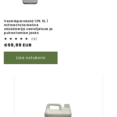
Vesinikperoksiid 12% 5L |
mitmeotstarbeline
oksüdeerija vesiviljeluse ja
puhastamise jaoks
19
(19)
arvustuste
Tavaline
€59,99 EUR
koguarv
hind
Lisa ostukorvi