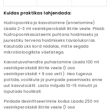
Kuidas praktikas lahjendada:
Hüdropoonika ja kasvatamine (ennetamine)
Lisada 2–3 ml vesinikperoksiidi liitrile veele. Piisab
hüdropoonikasüsteemi puhtana hoidmiseks ja
juurestiku tervena hoidmiseks tavaolukorras.
Kasutada üks kord nädalas, mitte segada
mikrobioloogiliste väetistega.
Kasvatusvahendite puhastamine
Lisada 100 ml
vesinikperoksiidi liitrile veele (1 osa
vesinikperoksiidi + 9 osa vett). Hea tugevus
pottide, voolikute ja pumpade pesemiseks enne
uut kasvutsüklit. Lasta mõjuda 10–15 minutit ja
loputada hoolikalt.
Pindade desinfitseerimine kodus
Lisada 250 ml
vesinikperoksiidi liitrile veele (1 osa