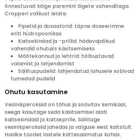
õnnestuvad kõige paremini õigete vahenditega.
Cropperi valikust leiate:
Pipetid ja dosaatorid
: täpne doseerimine
eriti hüdropoonikas
Kaitsekindad ja -prillid
: hädavajalikud
vahendid ohutuks käsitsemiseks
Mõõtekannud ja lehtrid
: hõlbustavad
valamist ja lahjendamist
Säilituspudelid
: lahjendatud lahusele sobivad
tumedad pudelid
Ohutu kasutamine
Vesinikperoksiid on tõhus ja söövitav kemikaal,
seega kasutage seda käsitsemisel alati
kaitsekindaid ja kaitseprille. Säilitage
vesinikperoksiid jahedas ja valguse eest kaitstult.
Hoidke toodet lastele kättesaamatus kohas.