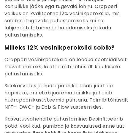
t
kahjulikke jääke ega tugevaid lõhnu. Cropperi
s
valikus on kvaliteetne 12% vesinikperoksiid, mis
sobib nii tugevaks puhastamiseks kui ka
i
lahjendatult taimede hooldamiseks ja kodu
o
puhastamiseks.
o
Milleks 12% vesinikperoksiid sobib?
n
Cropperi vesinikperoksiid on loodud spetsiaalselt
kasvatamiseks, kuid toimib tõhusalt ka üldiseks
:
puhastamiseks:
Sisekasvatus ja hüdropoonika:
Lisab juurtele
hapnikku, ennetab juuremädanikku ja hoiab
hüdropoonikasüsteemid puhtana. Toimib tõhusalt
NFT-, DWC- ja Ebb & Flow süsteemides.
Kasvatusvahendite puhastamine:
Desinfitseerib
potid, voolikud, pumbad ja kasvualused enne uut