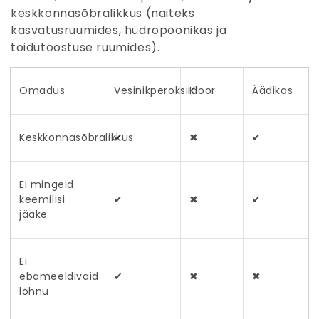
keskkonnasõbralikkus (näiteks
kasvatusruumides, hüdropoonikas ja
toidutööstuse ruumides).
Omadus
Vesinikperoksiid
Kloor
Äädikas
Keskkonnasõbralikkus
✔
✖
✔
Ei mingeid
keemilisi
✔
✖
✔
jääke
Ei
ebameeldivaid
✔
✖
✖
lõhnu