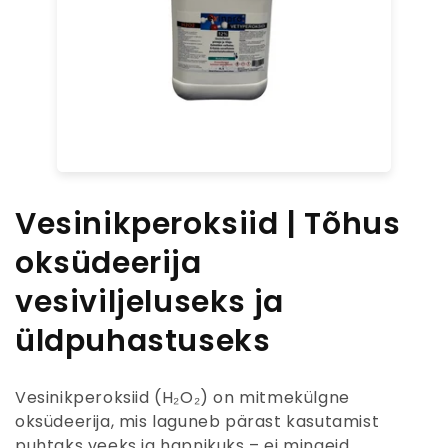
K
Vesinikperoksiid | Tõhus
o
oksüdeerija
l
vesiviljeluseks ja
l
üldpuhastuseks
e
Vesinikperoksiid (H₂O₂) on mitmekülgne
k
oksüdeerija, mis laguneb pärast kasutamist
puhtaks veeks ja hapnikuks – ei mingeid