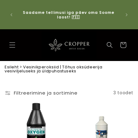
Jäta vahele ja
S
mine sisule
kohale
Tasuta saatmine tellimustele üle 100.00 €!
maksta
❤️‍🔥
kaardig
Ostukorv
Esileht
>
Vesinikperoksiid | Tõhus oksüdeerija
vesiviljeluseks ja üldpuhastuseks
Filtreerimine ja sortimine
3 toodet