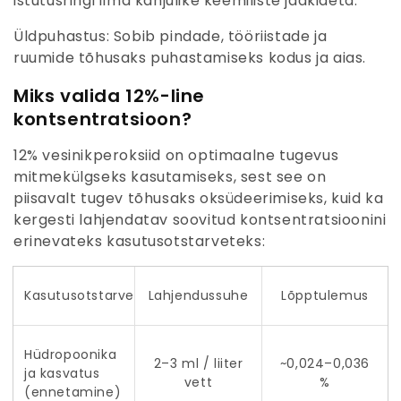
istutusringi ilma kahjulike keemiliste jääkideta.
Üldpuhastus:
Sobib pindade, tööriistade ja
ruumide tõhusaks puhastamiseks kodus ja aias.
Miks valida 12%-line
kontsentratsioon?
12% vesinikperoksiid on optimaalne tugevus
mitmekülgseks kasutamiseks, sest see on
piisavalt tugev tõhusaks oksüdeerimiseks, kuid ka
kergesti lahjendatav soovitud kontsentratsioonini
erinevateks kasutusotstarveteks:
Kasutusotstarve
Lahjendussuhe
Lõpptulemus
Hüdropoonika
2–3 ml / liiter
~0,024–0,036
ja kasvatus
vett
%
(ennetamine)