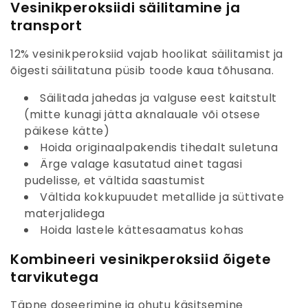
Vesinikperoksiidi säilitamine ja
transport
12% vesinikperoksiid vajab hoolikat säilitamist ja
õigesti säilitatuna püsib toode kaua tõhusana.
Säilitada jahedas ja valguse eest kaitstult
(mitte kunagi jätta aknalauale või otsese
päikese kätte)
Hoida originaalpakendis tihedalt suletuna
Ärge valage kasutatud ainet tagasi
pudelisse, et vältida saastumist
Vältida kokkupuudet metallide ja süttivate
materjalidega
Hoida lastele kättesaamatus kohas
Kombineeri vesinikperoksiid õigete
tarvikutega
Täpne doseerimine ja ohutu käsitsemine