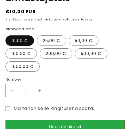
Tavaline
€10,00 EUR
hind
Sisaldab makse. Saatmiskulud arvutatakse
kassas
.
Nimiväärtused
10,00 €
25,00 €
50,00 €
100,00 €
200,00 €
500,00 €
1000,00 €
Number
Vähenda
Lisa
toote
toote
Cropperi
kogus
Ma tahan selle kingitusena saata.
kinkekaart
Cropperi
Kinkekaardi
|
kinkekaart
Parim
|
saaja
Lisa ostukorvi