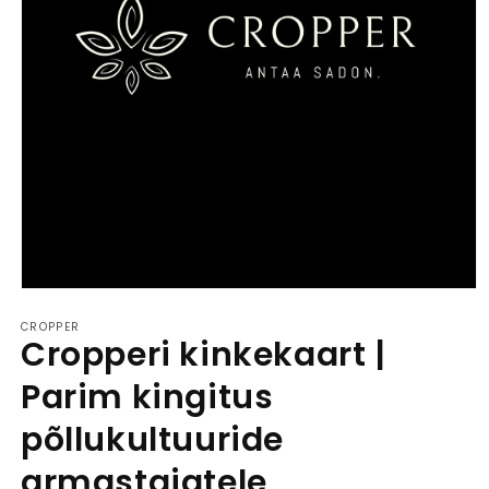
Ava
materjal
CROPPER
1
Cropperi kinkekaart |
modaalaknas
Parim kingitus
põllukultuuride
armastajatele