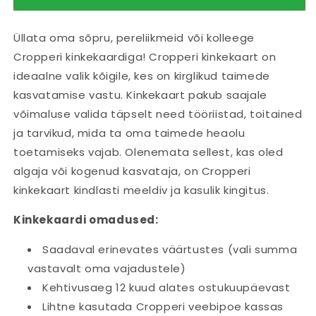
kingitus
Parim
vormi
põllukultuuride
kingitus
vähendatud
armastajatele
põllukultuuride
Üllata oma sõpru, pereliikmeid või kolleege
kogust
armastajatele
Cropperi kinkekaardiga! Cropperi kinkekaart on
ideaalne valik kõigile, kes on kirglikud taimede
kasvatamise vastu. Kinkekaart pakub saajale
võimaluse valida täpselt need tööriistad, toitained
ja tarvikud, mida ta oma taimede heaolu
toetamiseks vajab. Olenemata sellest, kas oled
algaja või kogenud kasvataja, on Cropperi
kinkekaart kindlasti meeldiv ja kasulik kingitus.
Kinkekaardi omadused:
Saadaval erinevates väärtustes (vali summa
vastavalt oma vajadustele)
Kehtivusaeg 12 kuud alates ostukuupäevast
Lihtne kasutada Cropperi veebipoe kassas