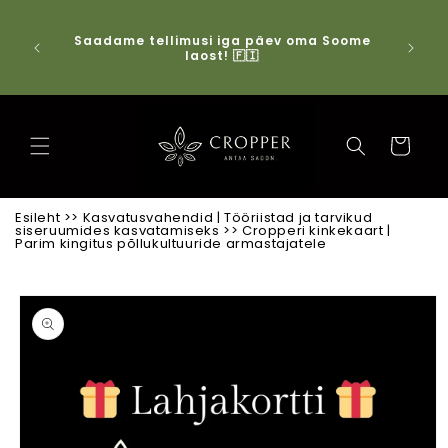
Jäta vahele ja
mine sisule
on kõik,
Saadame tellimusi iga päev oma Soome
Tasuta
️🔥
laost! 🇫🇮
Ostukorv
Esileht
>>
Kasvatusvahendid | Tööriistad ja tarvikud
siseruumides kasvatamiseks
>>
Cropperi kinkekaart |
Parim kingitus põllukultuuride armastajatele
Mine toote
üksikasjade
juurde